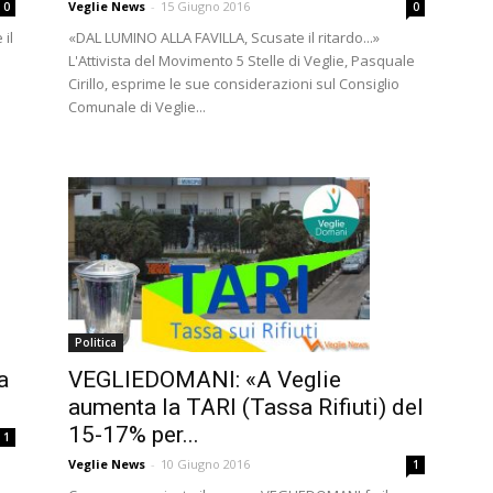
Veglie News
-
15 Giugno 2016
0
0
il
«DAL LUMINO ALLA FAVILLA, Scusate il ritardo...»
L'Attivista del Movimento 5 Stelle di Veglie, Pasquale
Cirillo, esprime le sue considerazioni sul Consiglio
Comunale di Veglie...
Politica
a
VEGLIEDOMANI: «A Veglie
aumenta la TARI (Tassa Rifiuti) del
15-17% per...
1
Veglie News
-
10 Giugno 2016
1