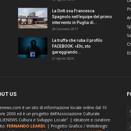
Le
Po
La Dott.ssa Francesca
Spagnolo nell’equipe del primo
A
intervento in Puglia di...
Sp
28 Gennaio 2017
Sa
La truffa che ruba il profilo
C
FACEBOOK: «Ehi, sto
gareggiando...
E
21 Aprile 2024
OUT US
F
ienews.com è un sito di informazione locale online dal 10
bre 2000 ed è un progetto dell’Associazione Culturale
LIENEWS Cultura e Sviluppo Locale”. | Ideatore e curatore
ito:
FERNANDO LEARDI.
| Progetto Grafico / Webdesign: