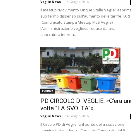
Veglie News
-
15 Giugno 2016
Il meetup “Movimento Cinque Stelle Veglie” esprime 
suo fermo dissenso sull'aumento delle tariffe TARI
(Comunicato stampa Meetup M5S Veglie)
L'amministrazione vegliese reduce da una
spaccatura interna...
Politica
PD CIRCOLO DI VEGLIE: «C’era un
volta “LA SVOLTA”»
Veglie News
-
14 Giugno 2016
Il Circolo PD di Veglie fa il punto della situazione
amministrativa dopo il Consiglio Comunale del 9