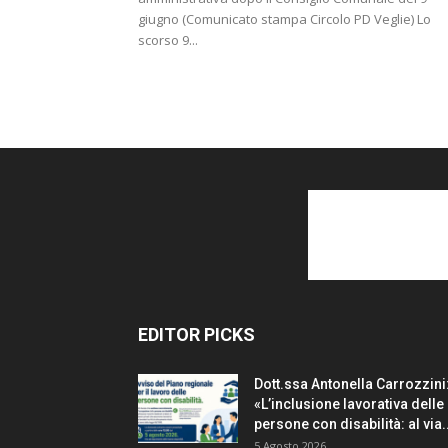
giugno (Comunicato stampa Circolo PD Veglie) Lo
scorso 9...
EDITOR PICKS
Dott.ssa Antonella Carrozzini
«L’inclusione lavorativa delle
persone con disabilità: al via..
5 Agosto 2026