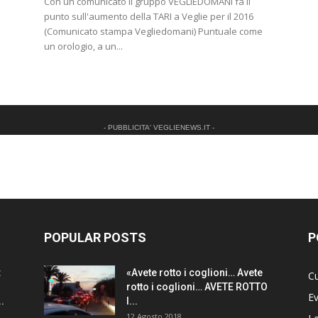
Con un comunicato il gruppo VEGLIEDOMANI fa il
punto sull'aumento della TARI a Veglie per il 2016
(Comunicato stampa Vegliedomani) Puntuale come
un orologio, a un...
- PUBBLICITA' VEGLIENEWS.IT -
POPULAR POSTS
P
:
«Avete rotto i coglioni… Avete
Cu
rotto i coglioni… AVETE ROTTO
Ev
.
I...
12 Agosto 2018