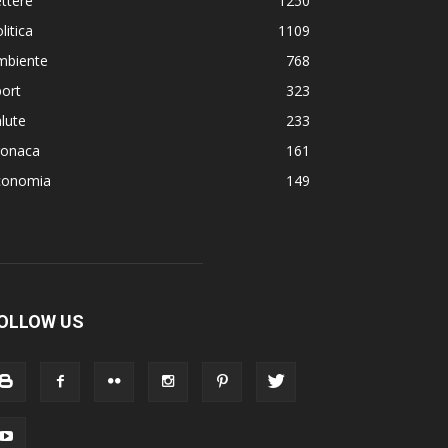
ttere
1250
litica
1109
mbiente
768
ort
323
lute
233
ronaca
161
conomia
149
OLLOW US