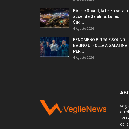
Birra e Sound, la terza serata
accende Galatina. Lunedì i
Sud...
4 Agosto 2026
FENOMENO BIRRA E SOUND.
BAGNO DI FOLLA A GALATINA
PER...
4 Agosto 2026
AB
vegl
otto
“VEG
del s