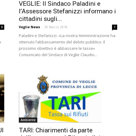
VEGLIE: Il Sindaco Paladini e
l’Assessore Stefanizzi informano i
cittadini sugli...
Veglie News
-
30 Marzo 2018
0
1
Paladini e Stefanizzi: «La nostra Amministrazione ha
o
ottenuto l’abbassamento del debito pubblico. Il
prossimo obiettivo è abbassare le tasse»
Comunicato del Sindaco di Veglie Claudio...
Ambiente
TARI: Chiarimenti da parte
UI