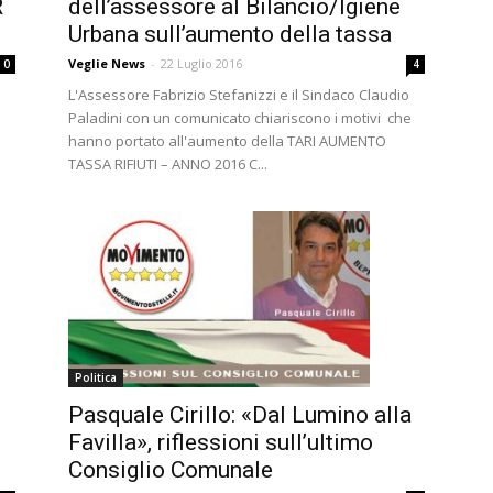
dell’assessore al Bilancio/Igiene
R
Urbana sull’aumento della tassa
Veglie News
-
22 Luglio 2016
4
0
L'Assessore Fabrizio Stefanizzi e il Sindaco Claudio
l
Paladini con un comunicato chiariscono i motivi che
hanno portato all'aumento della TARI AUMENTO
TASSA RIFIUTI – ANNO 2016 C...
Politica
Pasquale Cirillo: «Dal Lumino alla
Favilla», riflessioni sull’ultimo
Consiglio Comunale