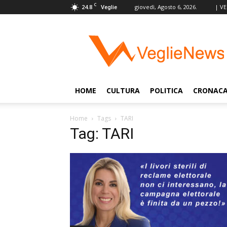
C
24.8
giovedì, Agosto 6, 2026.
| V
Veglie
VeglieNews
–
Veglie
nel
Mondo
HOME
CULTURA
POLITICA
CRONAC
Home
Tags
TARI
Tag: TARI