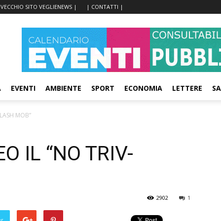
 VECCHIO SITO VEGLIENEWS |
| CONTATTI |
A
EVENTI
AMBIENTE
SPORT
ECONOMIA
LETTERE
SA
FLASH MOB”
O IL “NO TRIV-
2902
1
er