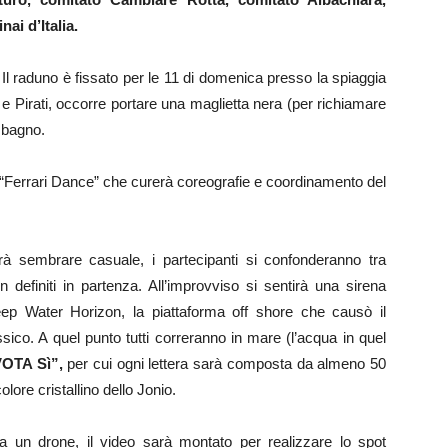
ai d’Italia.
i. Il raduno è fissato per le 11 di domenica presso la spiaggia
a e Pirati, occorre portare una maglietta nera (per richiamare
a bagno.
“Ferrari Dance” che curerà coreografie e coordinamento del
à sembrare casuale, i partecipanti si confonderanno tra
 definiti in partenza. All’improvviso si sentirà una sirena
eep Water Horizon, la piattaforma off shore che causò il
ico. A quel punto tutti correranno in mare (l’acqua in quel
OTA Sì”,
per cui ogni lettera sarà composta da almeno 50
ore cristallino dello Jonio.
a un drone, il video sarà montato per realizzare lo spot