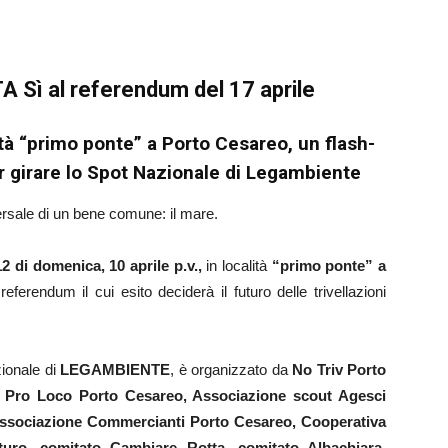
TA Sì al referendum del 17 aprile
tà “primo ponte” a Porto Cesareo, un flash-
er girare lo Spot Nazionale di Legambiente
ersale di un bene comune: il mare.
12 di domenica, 10 aprile p.v.,
in località
“primo ponte” a
ferendum il cui esito deciderà il futuro delle trivellazioni
zionale di
LEGAMBIENTE
, è organizzato da
No Triv Porto
 Pro Loco Porto Cesareo, Associazione scout Agesci
 associazione Commercianti Porto Cesareo, Cooperativa
uturo, comitato Cambiare Rotta, comitato Albachiara,