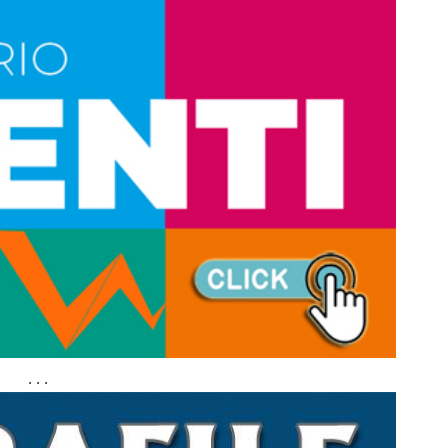
. . .