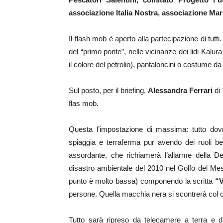
associazione Italia Nostra, associazione Marin
Il flash mob è aperto alla partecipazione di tutt
del “primo ponte”, nelle vicinanze dei lidi Kalur
il colore del petrolio), pantaloncini o costume d
Sul posto, per il briefing,
Alessandra Ferrari
di 
flas mob.
Questa l’impostazione di massima: tutto dovr
spiaggia e terraferma pur avendo dei ruoli ben
assordante, che richiamerà l’allarme della D
disastro ambientale del 2010 nel Golfo del Mess
punto è molto bassa) componendo la scritta
“V
persone. Quella macchia nera si scontrerà col col
Tutto sarà ripreso da telecamere a terra e d