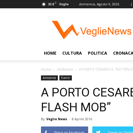
C
30.8
domenica, Agosto 9, 2026.
|
Veglie
VeglieNews
–
Veglie
nel
Mondo
HOME
CULTURA
POLITICA
CRONAC
Home
Ambiente
A PORTO CESAREO IL “NO TRIV-
Ambiente
Eventi
A PORTO CESARE
FLASH MOB”
By
Veglie News
-
8 Aprile 2016
Share on Facebook
Tweet on Twitt