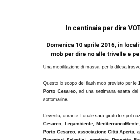
In centinaia per dire VO
Domenica 10 aprile 2016, in locali
mob per dire no alle trivelle e p
Una mobilitazione di massa, per la difesa trasv
Questo lo scopo del flash mob previsto per le
Porto Cesareo,
ad una settimana esatta dal re
sottomarine.
L’evento, durante il quale sarà girato lo spot na
Cesareo, Legambiente, MediterraneaMente,
Porto Cesareo, associazione Città Aperta,
Pescatori Salentini, comitato Progetto F