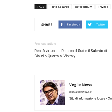
TAGS
Porto Cesareo
Referendum
Trivelle
SHARE
Facebook
Twitter
Previous article
Realtà virtuale e Ricerca, il Sud e il Salento di
Claudio Quarta al Vinitaly
Veglie News
http://veglienews.it
Sito di Informazione locale - O