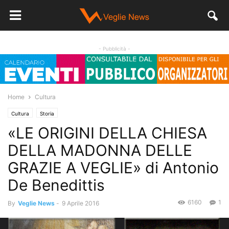
- Pubblicità -
Home
Cultura
Cultura
Storia
«LE ORIGINI DELLA CHIESA
DELLA MADONNA DELLE
GRAZIE A VEGLIE» di Antonio
De Benedittis
6160
1
By
Veglie News
-
9 Aprile 2016