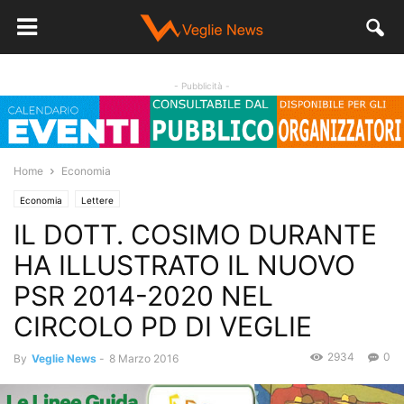
- Pubblicità -
Home
Economia
Economia
Lettere
IL DOTT. COSIMO DURANTE
HA ILLUSTRATO IL NUOVO
PSR 2014-2020 NEL
CIRCOLO PD DI VEGLIE
2934
0
By
Veglie News
-
8 Marzo 2016