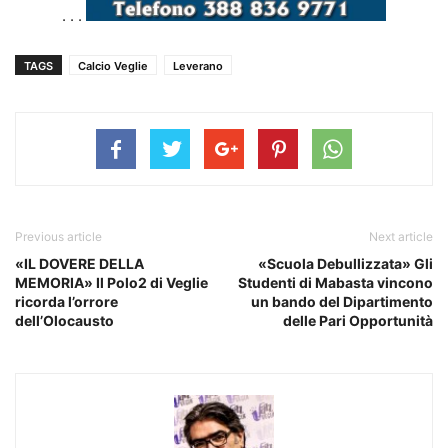
. . .
TAGS
Calcio Veglie
Leverano
Previous article
Next article
«IL DOVERE DELLA
«Scuola Debullizzata» Gli
MEMORIA» Il Polo2 di Veglie
Studenti di Mabasta vincono
ricorda l’orrore
un bando del Dipartimento
dell’Olocausto
delle Pari Opportunità