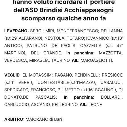
hanno voluto ricordare il portiere
dell’ASD Brindisi Acchiappasogni
scomparso qualche anno fa
LEVERANO:
SERGI; MIRI, MONTEFRANCESCO; DELL’ANNA
(s.t.29′ ALFARANO), NESTOLA, TOTARO; IOVANNICO (s.t.18′
ANTICO), PATRUNO, DE PAOLIS, CAZZELLA (s.t. 47′
MARTINO), DEL GRANDE.
In panchina:
MAZZOTTA,
VERDESCA, MIRAGLIA, TAURINO.
All.:
MARGAGLIOTTI.
VEGLIE:
EL MOTASSIM; PAGANO, PENDINELLI; PRESICCE
(s.t.1′ VERRI), CONTESTABILE(s.t.1’MAZZA), CASALUCI;
SPEDICATO, FRANCIOSO, PIUMETTO (s.t.16′ SCALINCI), DI
DONATO,DE PASCALIS.
In panchina:
BOLLARDI,
CARLUCCIO, ASCANIO, PELLEGRINO.
All.:
LEONE
ARBITRO:
MAIORANO di Bari