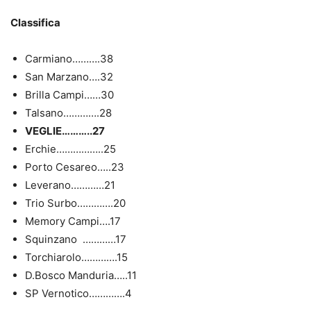
Classifica
Carmiano……….38
San Marzano….32
Brilla Campi……30
Talsano………….28
VEGLIE………..27
Erchie……………..25
Porto Cesareo…..23
Leverano…………21
Trio Surbo………….20
Memory Campi….17
Squinzano …………17
Torchiarolo………….15
D.Bosco Manduria…..11
SP Vernotico………….4