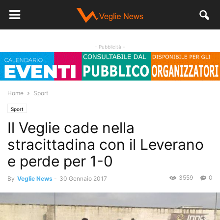
- Pubblicità -
Home
Sport
Sport
Il Veglie cade nella
stracittadina con il Leverano
e perde per 1-0
3559
0
By
Veglie News
-
30 Gennaio 2017