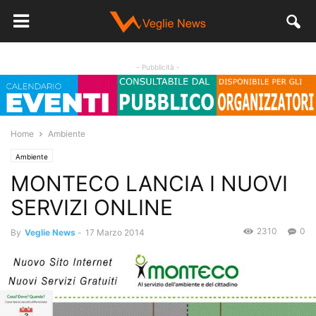
- Pubblicità -
Home
Ambiente
Ambiente
MONTECO LANCIA I NUOVI
SERVIZI ONLINE
2310
0
By
Veglie News
-
17 Marzo 2014