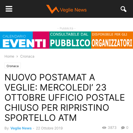
- Pubblicità -
Home
Cronaca
Cronaca
NUOVO POSTAMAT A
VEGLIE: MERCOLEDI’ 23
OTTOBRE UFFICIO POSTALE
CHIUSO PER RIPRISTINO
SPORTELLO ATM
3873
0
By
Veglie News
-
22 Ottobre 2019