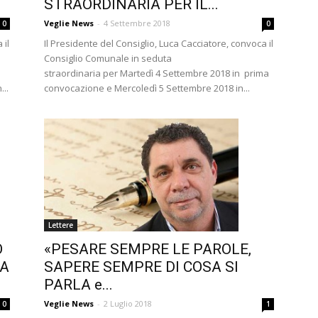
STRAORDINARIA PER IL...
Veglie News
-
4 Settembre 2018
0
0
 il
Il Presidente del Consiglio, Luca Cacciatore, convoca il
Consiglio Comunale in seduta
straordinaria per Martedì 4 Settembre 2018 in prima
..
convocazione e Mercoledì 5 Settembre 2018 in...
Lettere
O
«PESARE SEMPRE LE PAROLE,
TA
SAPERE SEMPRE DI COSA SI
PARLA e...
Veglie News
-
2 Luglio 2018
0
1