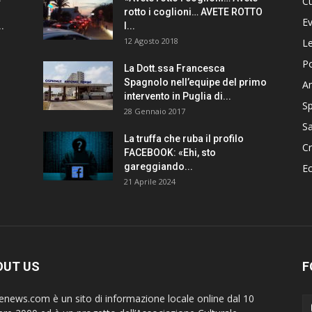
Cu
rotto i coglioni… AVETE ROTTO
Ev
.
I...
12 Agosto 2018
Le
Po
La Dott.ssa Francesca
Spagnolo nell’equipe del primo
A
intervento in Puglia di...
Sp
28 Gennaio 2017
Sa
La truffa che ruba il profilo
C
FACEBOOK: «Ehi, sto
gareggiando...
E
21 Aprile 2024
OUT US
F
ienews.com è un sito di informazione locale online dal 10