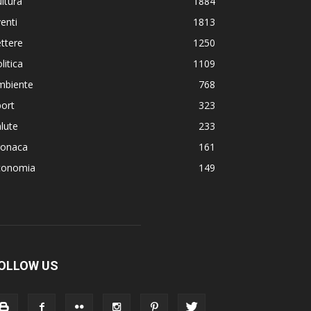
ltura
1884
enti
1813
ttere
1250
litica
1109
mbiente
768
ort
323
lute
233
ronaca
161
conomia
149
OLLOW US