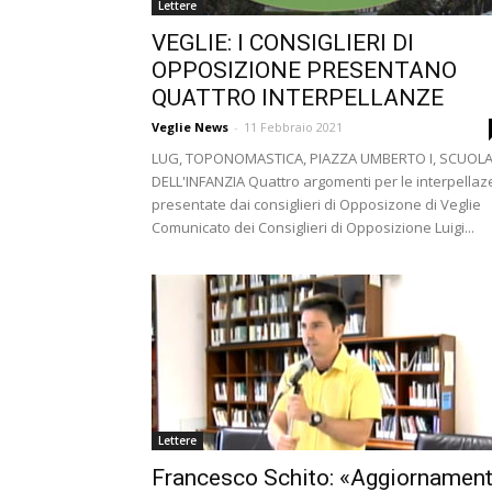
Lettere
VEGLIE: I CONSIGLIERI DI
OPPOSIZIONE PRESENTANO
QUATTRO INTERPELLANZE
Veglie News
-
11 Febbraio 2021
LUG, TOPONOMASTICA, PIAZZA UMBERTO I, SCUOL
DELL'INFANZIA Quattro argomenti per le interpellaz
presentate dai consiglieri di Opposizone di Veglie
Comunicato dei Consiglieri di Opposizione Luigi...
Lettere
Francesco Schito: «Aggiornament