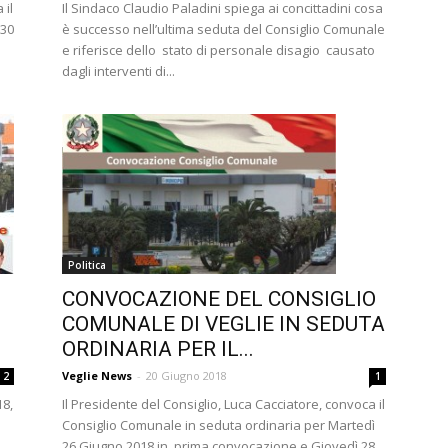
 il
Il Sindaco Claudio Paladini spiega ai concittadini cosa
 30
è successo nell’ultima seduta del Consiglio Comunale
e riferisce dello stato di personale disagio causato
dagli interventi di...
Politica
CONVOCAZIONE DEL CONSIGLIO
COMUNALE DI VEGLIE IN SEDUTA
ORDINARIA PER IL...
Veglie News
-
20 Giugno 2018
1
2
Il Presidente del Consiglio, Luca Cacciatore, convoca il
18,
Consiglio Comunale in seduta ordinaria per Martedì
26 Giugno 2018 in prima convocazione e Giovedì 28