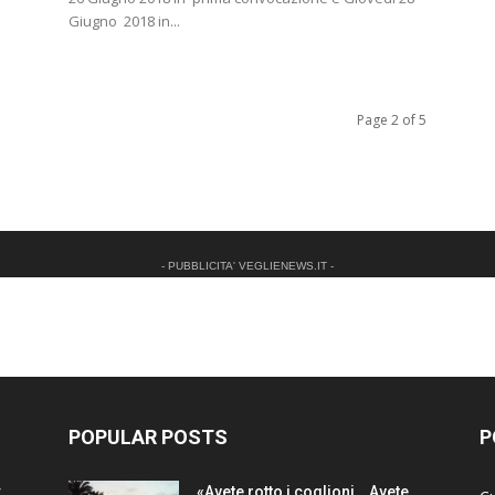
Giugno 2018 in...
Page 2 of 5
- PUBBLICITA' VEGLIENEWS.IT -
POPULAR POSTS
P
:
«Avete rotto i coglioni… Avete