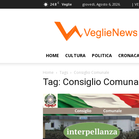
C
24.8
giovedì, Agosto 6, 2026.
| V
Veglie
VeglieNews
–
Veglie
nel
Mondo
HOME
CULTURA
POLITICA
CRONAC
Home
Tags
Consiglio Comunale
Tag: Consiglio Comuna