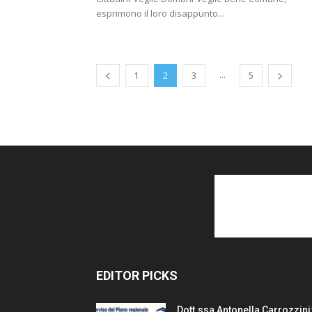
esprimono il loro disappunto...
...
1
2
3
5
EDITOR PICKS
Dott.ssa Antonella Carrozzini