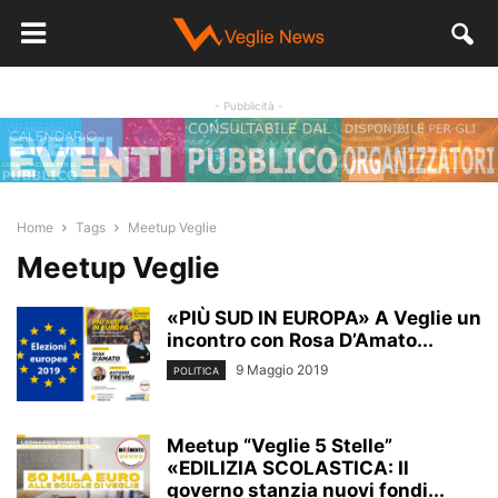
- Pubblicità -
Home
Tags
Meetup Veglie
Meetup Veglie
«PIÙ SUD IN EUROPA» A Veglie un
incontro con Rosa D’Amato...
9 Maggio 2019
POLITICA
Meetup “Veglie 5 Stelle”
«EDILIZIA SCOLASTICA: Il
governo stanzia nuovi fondi...