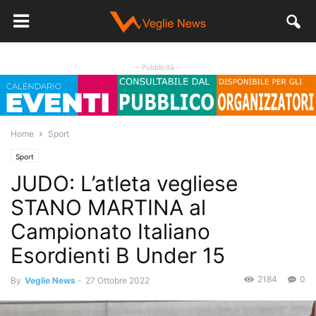
- Pubblicità -
Home
Sport
Sport
JUDO: L’atleta vegliese
STANO MARTINA al
Campionato Italiano
Esordienti B Under 15
2184
0
By
Veglie News
-
27 Ottobre 2022