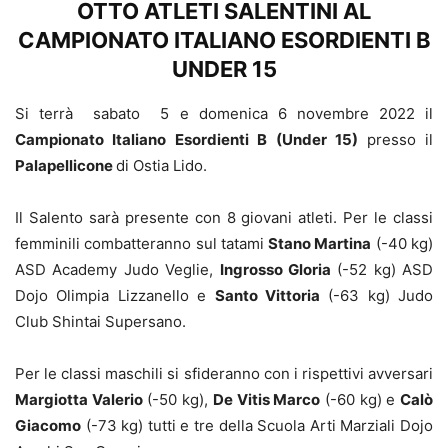
OTTO ATLETI SALENTINI AL
CAMPIONATO ITALIANO ESORDIENTI B
UNDER 15
Si terrà sabato 5 e domenica 6 novembre 2022 il
Campionato Italiano Esordienti B (Under 15)
presso il
Palapellicone
di Ostia Lido.
Il Salento sarà presente con 8 giovani atleti. Per le classi
femminili combatteranno sul tatami
Stano Martina
(-40 kg)
ASD Academy Judo Veglie,
Ingrosso Gloria
(-52 kg) ASD
Dojo Olimpia Lizzanello e
Santo Vittoria
(-63 kg) Judo
Club Shintai Supersano.
Per le classi maschili si sfideranno con i rispettivi avversari
Margiotta Valerio
(-50 kg),
De Vitis Marco
(-60 kg) e
Calò
Giacomo
(-73 kg) tutti e tre della Scuola Arti Marziali Dojo