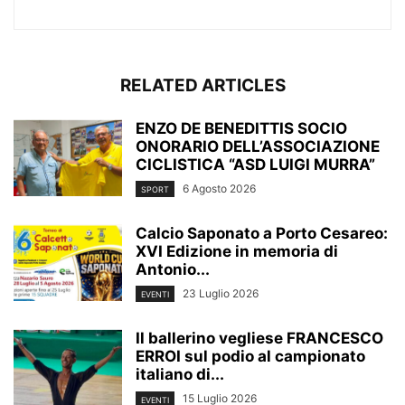
RELATED ARTICLES
ENZO DE BENEDITTIS SOCIO
ONORARIO DELL’ASSOCIAZIONE
CICLISTICA “ASD LUIGI MURRA”
6 Agosto 2026
SPORT
Calcio Saponato a Porto Cesareo:
XVI Edizione in memoria di
Antonio...
23 Luglio 2026
EVENTI
Il ballerino vegliese FRANCESCO
ERROI sul podio al campionato
italiano di...
15 Luglio 2026
EVENTI