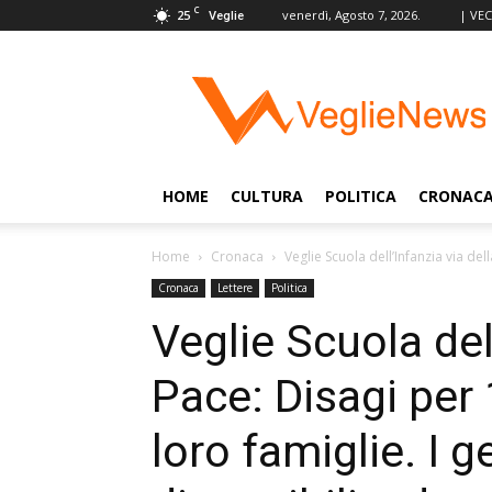
C
25
venerdì, Agosto 7, 2026.
| VE
Veglie
VeglieNews
–
Veglie
nel
Mondo
HOME
CULTURA
POLITICA
CRONAC
Home
Cronaca
Veglie Scuola dell’Infanzia via del
Cronaca
Lettere
Politica
Veglie Scuola dell
Pace: Disagi per 
loro famiglie. I 