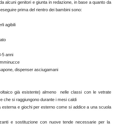
a alcuni genitori e giunta in redazione, in base a quanto da
a eseguire prima del rientro dei bambini sono:
li agibili
cato
3-5 anni
 femminucce
r sapone, dispenser asciugamani
ovoltaico già esistente) almeno nelle classi con le vetrate
e che si raggiungono durante i mesi caldi
ea esterna e giochi per esterno come si addice a una scuola
zanti e sostituzione con nuove tende necessarie per la