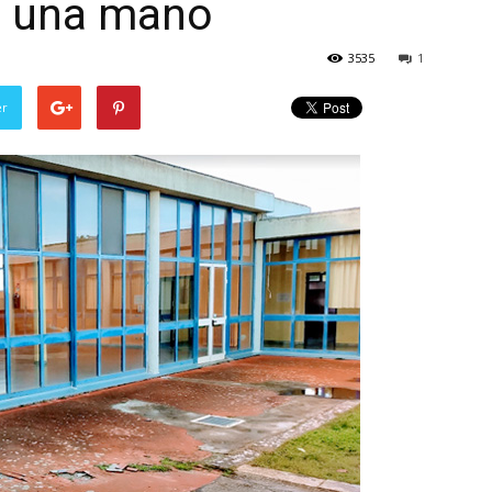
re una mano
3535
1
er