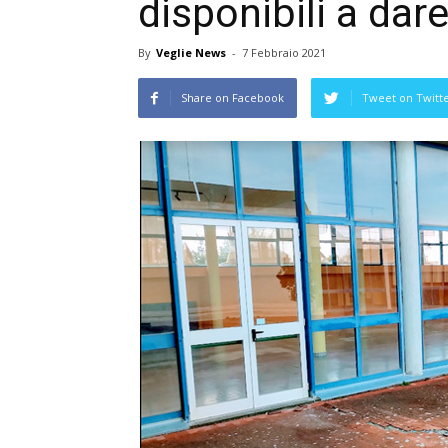
disponibili a da
By
Veglie News
-
7 Febbraio 2021
Share on Facebook
Tweet on Twitt