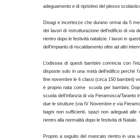
adeguamento e di ripristino del plesso scolasti
Disagi e incertezze che durano ormai da 5 mesi 
dei lavori di ristrutturazione dell’edificio di vi
rientro dopo le festività natalizie. I lavori in qu
dell’impianto di riscaldamento oltre ad altri inte
L’odissea di questi bambini comincia con l’in
disposte solo in una metà dell’edifico perché l’
fine novembre le 6 classi (circa 150 bambini) v
è proprio nata come scuola per bambini. Dopo 
scuola dell’infanzia di via Fieramosca/Taranto in 
due le strutture (via IV Novembre e via Fieramo
bagni non sufficienti, spazi non adeguati alle 
rientro alla normalità dopo le festività di Natale.
Proprio a seguito del mancato rientro in una 