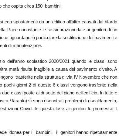
co che ospita circa 150 bambini.
con spostamenti da un edifico all’altro causati dal ritardo
a della Pace nonostante le rassicurazioni date ai genitori di un
estione riguardano in particolare la sostituzione dei pavimenti e
rventi di manutenzione.
izio dell’anno scolastico 2020/2021 quando le classi sono
altra metà risulta inagibile a causa del pavimento divelto. A
engono trasferite nella struttura di via IV Novembre che non
pochi giorni 2 di queste 6 classi vengono trasferite nella
due classi poste al di sotto del piano dell’edificio. In tutte e
sca /Taranto) si sono riscontrati problemi di riscaldamento,
restrizioni Covid. In questa fase ai genitori fu promesso il
sede idonea per i bambini, i genitori hanno ripetutamente