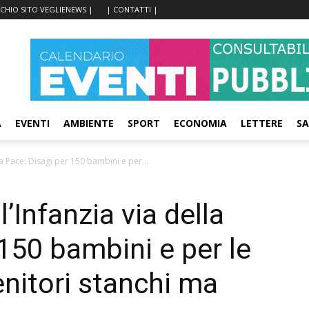
CCHIO SITO VEGLIENEWS |
| CONTATTI |
A
EVENTI
AMBIENTE
SPORT
ECONOMIA
LETTERE
SA
la Pace: Disagi per 150 bambini e per...
’Infanzia via della
150 bambini e per le
genitori stanchi ma