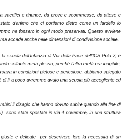
 da sacrifici e rinunce, da prove e scommesse, da attese e
 stato d’animo che ci portiamo dietro come un fardello lo
rremmo ne fossero in ogni modo preservati. Questo avviene
e, ma accade anche nelle dimensioni di condivisione sociale.
a scuola dell’Infanzia di Via della Pace dell’ICS Polo 2, è
zzando soltanto metà plesso, perché l’altra metà era inagibile,
sava in condizioni pietose e pericolose, abbiamo spiegato
hé di lì a poco avremmo avuto una scuola più accogliente ed
mbini il disagio che hanno dovuto subire quando alla fine di
i) sono state spostate in via 4 novembre, in una struttura
giuste e delicate per descrivere loro la necessità di un